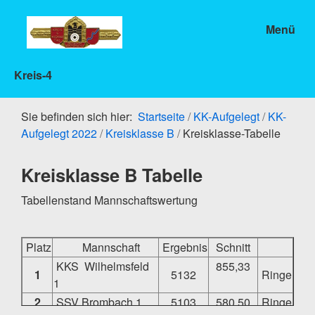
Menü
Kreis-4
Sie befinden sich hier:
Startseite
/
KK-Aufgelegt
/
KK-
Aufgelegt 2022
/
Kreisklasse B
/
Kreisklasse-Tabelle
Kreisklasse B Tabelle
Tabellenstand Mannschaftswertung
Platz
Mannschaft
Ergebnis
Schnitt
KKS Wilhelmsfeld
855,33
1
5132
Ringe
1
2
SSV Brombach 1
5103
580,50
Ringe