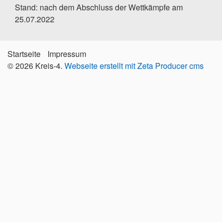
3
SSV Eberbach 3
5046
841,00
Ringe
Stand: nach dem Abschluss der Wettkämpfe am
KKS Wilhelmsfeld
794,67
25.07.2022
4
4768
Ringe
2
Startseite
Impressum
© 2026 Kreis-4.
Webseite erstellt mit Zeta Producer cms