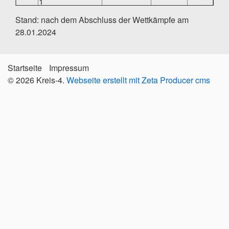
1
SSV Brombach
Stand: nach dem Abschluss der Wettkämpfe am
2
15
6253
Ringe
1
28.01.2024
SSV Spechbach
3
11
6153
Ringe
3
Startseite
Impressum
© 2026 Kreis-4.
Webseite erstellt mit Zeta Producer cms